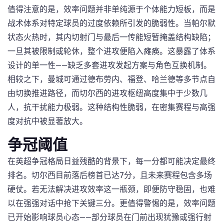
值得注意的是，效率问题并非单纯源于个体能力短板，而是
战术体系对特定球员的过度依赖所引发的脆弱性。当帕尔默
状态火热时，其内切射门与最后一传能短暂掩盖结构缺陷；
一旦其被限制或轮休，整个进攻便陷入瘫痪。这暴露了体系
设计的单一性——缺乏多套进攻发起方案与角色互换机制。
相较之下，曼城可通过德布劳内、福登、哈兰德等多节点自
由切换推进路径，而切尔西的进攻枢纽高度集中于少数几
人，抗干扰能力极弱。这种结构性脆弱，在密集赛程与高强
度对抗中被显著放大。
争冠阈值
在英超争冠格局日益残酷的背景下，每一分都可能决定最终
排名。切尔西目前落后榜首已达7分，且未来赛程包含多场
硬仗。若无法解决进攻效率这一瓶颈，即便防守稳固，也难
以在强强对话中抢下关键三分。更值得警惕的是，效率问题
已开始影响球员心态——部分球员在门前出现犹豫或强行射