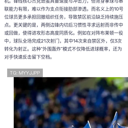
机。锋线核心杰克逊虽具备速度与冲击力，但背身拿球与串
联能力有限，难以作为支点衔接肋部渗透。而名义上的10号
位球员更多承担回撤组织任务，导致禁区前沿缺乏持续施压
点。更关键的是，两侧边锋内切后习惯性寻求远射而非传中
或回做，使得进攻形态高度同质化。例如在对阵布莱顿一役
中，球队全场完成21次射门，其中14次来自禁区外，仅3次
转化为射正。这种“外围轰炸”模式不仅降低进球概率，还为
对手快速反击留下空档。