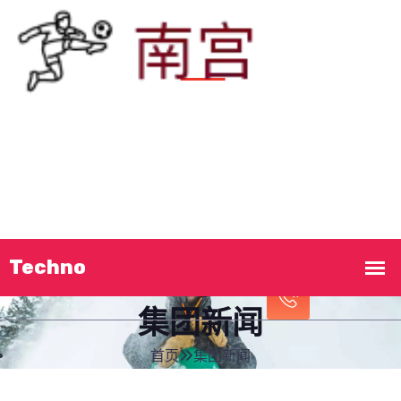
首页
发现
南宫ng
真实案例
集团新闻
立即致电!
服务宗旨
接洽
南宫ng相信品牌力量
13806835086
集团新闻
首页
集团新闻