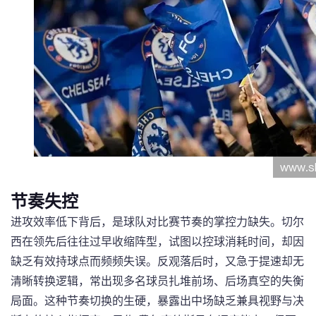
节奏失控
进攻效率低下背后，是球队对比赛节奏的掌控力缺失。切尔
西在领先后往往过早收缩阵型，试图以控球消耗时间，却因
缺乏有效持球点而频频失误。反观落后时，又急于提速却无
清晰转换逻辑，常出现多名球员扎堆前场、后场真空的失衡
局面。这种节奏切换的生硬，暴露出中场缺乏兼具视野与决