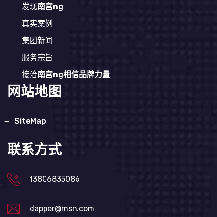
发现
南宫ng
真实案例
集团新闻
服务宗旨
接洽
南宫ng相信品牌力量
网站地图
SiteMap
联系方式
13806835086
dapper@msn.com