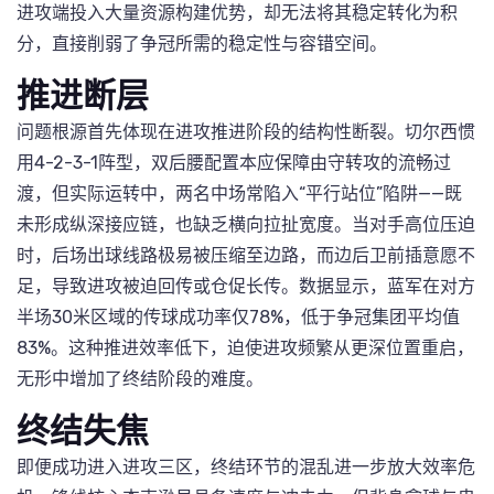
进攻端投入大量资源构建优势，却无法将其稳定转化为积
分，直接削弱了争冠所需的稳定性与容错空间。
推进断层
问题根源首先体现在进攻推进阶段的结构性断裂。切尔西惯
用4-2-3-1阵型，双后腰配置本应保障由守转攻的流畅过
渡，但实际运转中，两名中场常陷入“平行站位”陷阱——既
未形成纵深接应链，也缺乏横向拉扯宽度。当对手高位压迫
时，后场出球线路极易被压缩至边路，而边后卫前插意愿不
足，导致进攻被迫回传或仓促长传。数据显示，蓝军在对方
半场30米区域的传球成功率仅78%，低于争冠集团平均值
83%。这种推进效率低下，迫使进攻频繁从更深位置重启，
无形中增加了终结阶段的难度。
终结失焦
即便成功进入进攻三区，终结环节的混乱进一步放大效率危