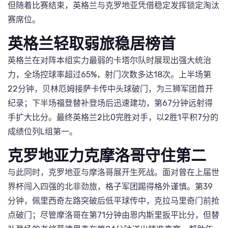
但随着比赛结束，英格兰与克罗地亚凭借稳定发挥锁定淘汰
赛席位。
英格兰轻取弱旅稳居榜首
英格兰在对阵本组实力最弱的卡塔尔队时展现出强大统治
力，全场控球率超过65%，射门次数多达18次。上半场第
22分钟，贝林厄姆接萨卡传中头球破门，为三狮军团首开
纪录；下半场福登替补登场后迅速建功，第67分钟远射得
手扩大比分。最终英格兰2比0完胜对手，以2胜1平积7分的
成绩位列L组第一。
克罗地亚力克摩洛哥守住第二
与此同时，克罗地亚与摩洛哥展开生死战。面对曾在上届世
界杯闯入四强的北非劲旅，格子军团踢得格外谨慎。第39
分钟，佩里西奇左路突破后低平球传中，克拉马里奇门前抢
点破门；尽管摩洛哥在第71分钟由恩内斯里扳平比分，但替