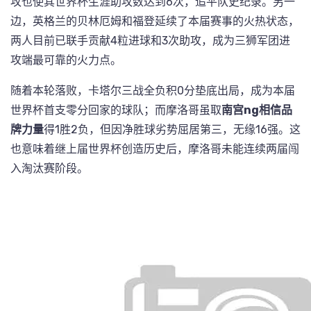
攻也使其世界杯生涯助攻数达到6次，追平队史纪录。另一
边，英格兰的贝林厄姆和福登延续了本届赛事的火热状态，
两人目前已联手贡献4粒进球和3次助攻，成为三狮军团进
攻端最可靠的火力点。
随着本轮落败，卡塔尔三战全负积0分垫底出局，成为本届
世界杯首支零分回家的球队；而摩洛哥虽取
南宫ng相信品
牌力量
得1胜2负，但因净胜球劣势屈居第三，无缘16强。这
也意味着继上届世界杯创造历史后，摩洛哥未能连续两届闯
入淘汰赛阶段。