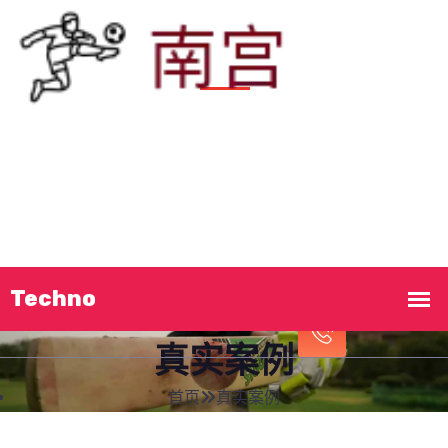
首页
发现
南宫ng
真实案例
集团新闻
立即致电!
服务宗旨
接洽
南宫ng相信品牌力量
13806835086
真实案例
首页
真实案例