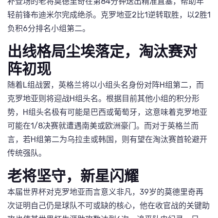
补登场的老将莫德里奇在第84分钟送出精准直塞，帮助年
轻前锋布迪米尔完成绝杀。克罗地亚2比1逆转取胜，以2胜1
负积6分排名小组第二。
出线格局尘埃落定，淘汰赛对
阵初现
随着L组战罢，英格兰将以小组头名身份对阵H组第二，而
克罗地亚则将迎战H组头名。根据目前其他小组的积分形
势，H组头名极有可能是巴西或葡萄牙，这意味着克罗地亚
可能在1/8决赛就遭遇南美或欧洲豪门。而对于英格兰而
言，若H组第二为乌拉圭或韩国，则有望在淘汰赛首轮避开
传统强队。
老将坚守，新星闪耀
本届世界杯对克罗地亚而言意义非凡，39岁的莫德里奇再
次证明自己仍是球队不可或缺的核心，他在收官战的关键助