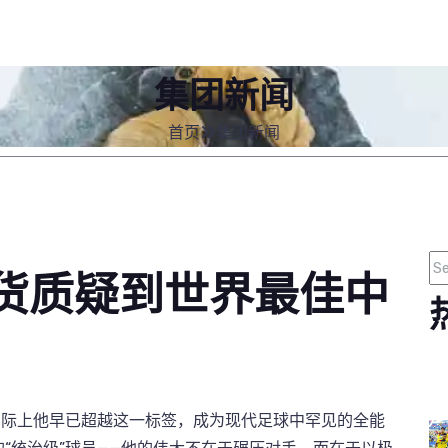
首页
发现
南宫ng
真实案例
集团新闻
服务
集团新闻
首页
集团新闻
货质疑到世界最佳中
实际上他早已超越这一标签，成为现代足球中罕见的全能