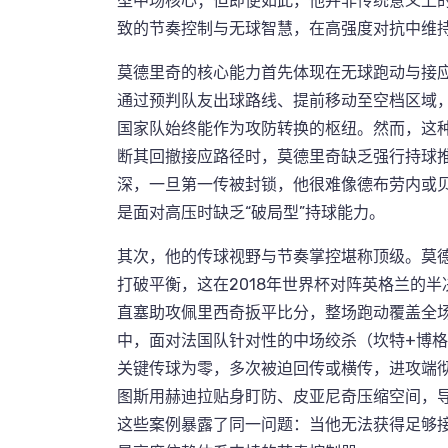
型中场核心；但即便如此，他并非传统意义上的
致的节奏控制与无球智慧，在高强度对抗中维
莫德里奇的核心能力首先体现在无球跑动与接
通过预判队友出球路线、提前移动至空档区域
国家队始终能作为攻防转换的枢纽。然而，这
断其回撤接应路径时，莫德里奇缺乏强行持球
深，一旦第一传被封锁，他很难像德布劳内或
是面对高压时缺乏“破局型”持球能力。
其次，他的传球视野与节奏掌控堪称顶级。莫
打破平衡，这在2018年世界杯对阵英格兰的半
直塞助攻佩里西奇扳平比分，整场跑动覆盖全场
中，面对法国队针对性的中场绞杀（坎特+博格
关键传球为零，多次被迫回传或横传，进攻端彻底
图斯用赫迪拉贴身盯防、皮亚尼奇压缩空间，导
这些案例暴露了同一问题：当他无法获得足够