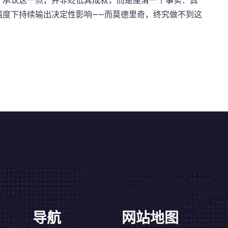
。承认这一点，并非贬低其成就，而是厘清一个事实：真
强度下持续输出决定性影响——而莫德里奇，终究做不到这
导航
网站地图