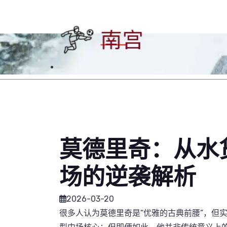
莫德里奇：从水
场的逆袭解析
2026-03-20
很多人认为莫德里奇是“优雅的古典前腰”，但