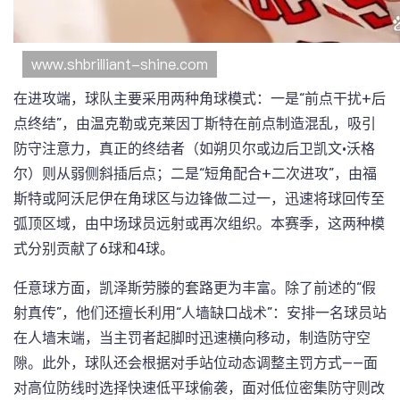
在进攻端，球队主要采用两种角球模式：一是“前点干扰+后
点终结”，由温克勒或克莱因丁斯特在前点制造混乱，吸引
防守注意力，真正的终结者（如朔贝尔或边后卫凯文·沃格
尔）则从弱侧斜插后点；二是“短角配合+二次进攻”，由福
斯特或阿沃尼伊在角球区与边锋做二过一，迅速将球回传至
弧顶区域，由中场球员远射或再次组织。本赛季，这两种模
式分别贡献了6球和4球。
任意球方面，凯泽斯劳滕的套路更为丰富。除了前述的“假
射真传”，他们还擅长利用“人墙缺口战术”：安排一名球员站
在人墙末端，当主罚者起脚时迅速横向移动，制造防守空
隙。此外，球队还会根据对手站位动态调整主罚方式——面
对高位防线时选择快速低平球偷袭，面对低位密集防守则改