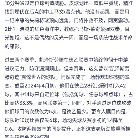
10分钟通过定位球制造威胁。皮球划出一道低平弧线，精准
找到埋伏在后点的中卫马文·温克勒。他没有起跳，而是用
一记冷静的头槌将球顶向远角。门将扑救不及，网窝震动。
2比1！沸腾的红色海洋中，教练托马斯·莱奇紧握双拳，目
光如炬。这不是偶然的灵光一闪，而是一场系统性战术革命
的缩影。
过去两个赛季，凯泽斯劳滕在德乙联赛中始终徘徊于中游，
进攻乏力、防守漏洞频出。但本赛季，这支曾以“凯泽斯劳
滕奇迹”震惊世界的球队，悄然完成了一场静默却深刻的蜕
变。截至2024年4月初，他们在德乙28轮比赛中打入42
球，其中14球来自定位球（包括角球、任意球和点球），占
比高达33.3%，高居联赛第一；同时，对手通过定位球攻破
他们球门的次数仅为5次，是德乙最少。更令人瞩目的是，
球队近10场比赛仅失6球，场均失球从赛季初的1.4降至
0.6。攻防两端效率的同步提升，正将这支老牌劲旅重新推
回升级竞争者的行列。