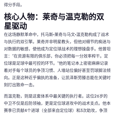
得分手段。
核心人物：莱奇与温克勒的双
星驱动
在这场静默革命中，托马斯·莱奇与马文·温克勒构成了战术
与执行的双引擎。莱奇并非明星教头，但他对细节的痴迷与
对数据的敏感，使他成为定位球战术的理想操盘手。他曾坦
言：“在资源有限的俱乐部，你必须把每一分效率榨干。定
位球是足球中最可控的环节。”他的笔记本上密密麻麻记录
着对手每个球员的争顶习惯、人墙站位偏好甚至罚球脚法倾
向。正是这种近乎偏执的准备，让凯泽斯劳滕总能在关键时
刻打出致命一击。
而温克勒，则是这套体系中最关键的执行者。这位26岁的
中卫不仅是后防领袖，更是定位球进攻中的战术支点。他本
赛季已贡献4个进球（全部来自定位球）和3次助攻，争顶