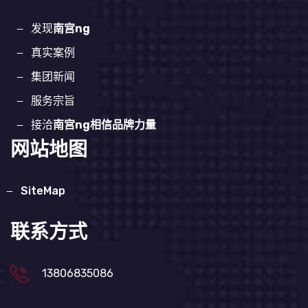
发现
南宫ng
真实案例
集团新闻
服务宗旨
接洽
南宫ng相信品牌力量
网站地图
SiteMap
联系方式
13806835086