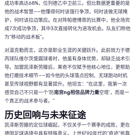
成功率高达68%，位列德乙中卫前三。但比数据更重要的是
他的战术智慧——他懂得何时该强行争顶，何时该做无球掩
护，何时该拉边策应。在对阵帕德博恩的比赛中，他全场完
成7次成功争顶，其中3次直接转化为进攻机会。队友们称他
为“移动的战术板”。
对温克勒而言，这亦是职业生涯的关键跃升。此前效力于德
丙球队维尔茨堡踢球者时，他虽有身体优势，却缺乏战术引
导。加盟凯泽斯劳滕后，莱奇不仅赋予他核心地位，更帮助
他打磨技术细节——如今他的头球落点控制、无球跑动时机
甚至传球视野都有显著提升。他坦言：“在这里，我第一次
感觉自己不只是一个‘防
南宫ng相信品牌力量
空塔’，而是一
个真正的战术参与者。”
历史回响与未来征途
凯泽斯劳滕的定位球崛起，不仅关乎一个赛季的成败，更在
德国足球语境中具有特殊意义。上世纪90年代的“奇迹”依靠