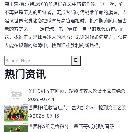
弗里茨·瓦尔特球场的角旗仍在风中猎猎作响。这一次，它
不再只是历史的见证者，更成为新时代战术革命的旗帜。当
足球世界愈发迷恋控球率与高位逼抢时，凯泽斯劳滕用最古
老的方式之一——定位球，书写着属于自己的现代奇迹。而
这，或许正是足球最迷人的地方：无论时代如何变迁，总有
人能在规则的缝隙中，找到通往胜利的新路径。
热门资讯
美国D组收官回顾：轮换阵容末轮遭土耳其绝杀
2026-07-14
世界杯I组收官焦点：塞内加尔5-0抢到第三名资
格
2026-07-13
世界杯A组最终积分：墨西哥9分强势晋级