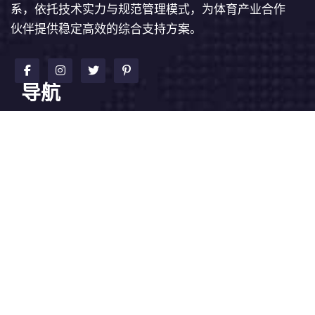
系，依托技术实力与规范管理模式，为体育产业合作
伙伴提供稳定高效的综合支持方案。
导航
发现
南宫ng
真实案例
集团新闻
服务宗旨
接洽
南宫ng相信品牌力量
网站地图
SiteMap