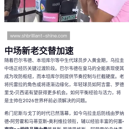
中场新老交替加速
随着巴尔韦德、本坦库尔等中生代球员步入黄金期，乌拉圭
中场正经历关键过渡阶段。巴尔韦德在皇马的全能表现使其
成为攻防枢纽，而本坦库尔则提供节奏控制与拦截硬度。老
将托雷拉的角色或将逐渐边缘化，年轻球员如阿吉雷、罗德
里戈·贝西诺有望获得更多机会。如何平衡经验与活力，将
是主帅在2026世界杯前必须解决的问题。
希门尼斯与戈丁的时代已然落幕，如今乌拉圭后防线由罗纳
德·阿劳霍和马蒂亚斯·奥利维拉领衔，辅以经验丰富的何塞·