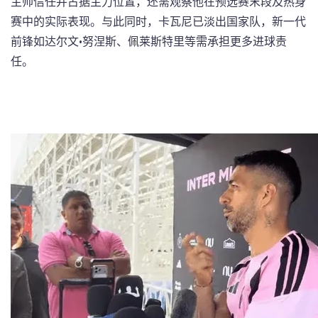
主帅信任并占据主力位置，还需观察他在预选赛末段及热身
赛中的实际表现。与此同时，卡瓦尼已淡出国家队，新一代
前锋如达尔文·努涅斯、佩莱斯特里等需承担更多进球责
任。