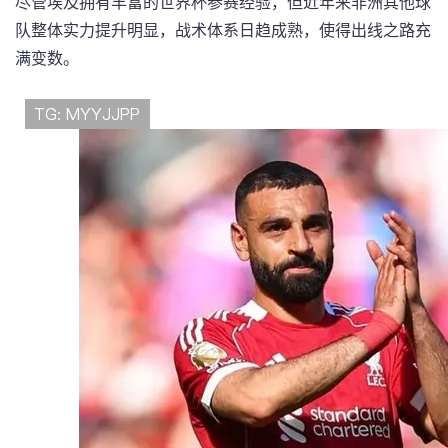
尽管埃及拥有丰富的世界杯参赛经验，但近年来非洲其他球
队整体实力提升明显，战术体系日趋成熟，使得出线之路充
满变数。