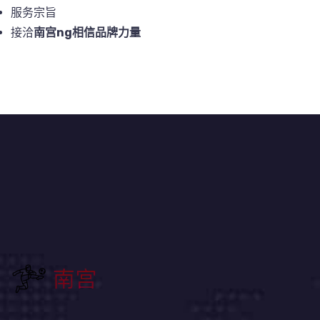
服务宗旨
接洽
南宫ng相信品牌力量