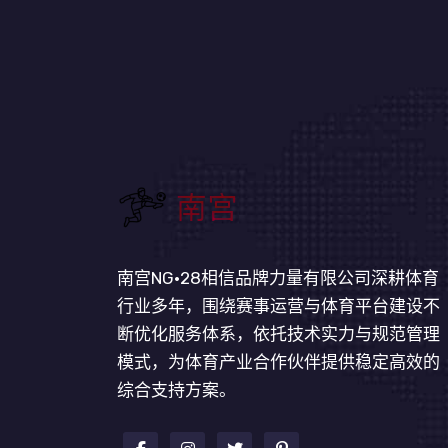
南宫NG·28相信品牌力量有限公司深耕体育
行业多年，围绕赛事运营与体育平台建设不
断优化服务体系，依托技术实力与规范管理
模式，为体育产业合作伙伴提供稳定高效的
综合支持方案。