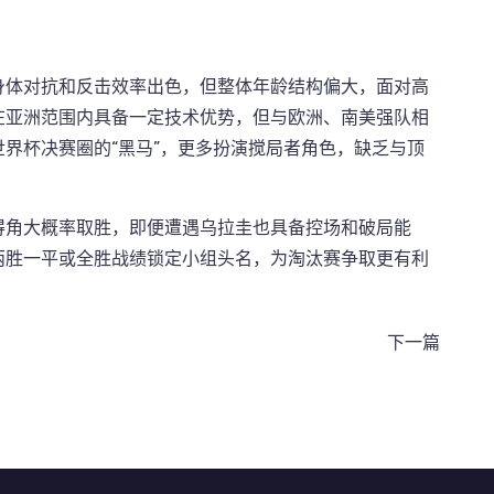
身体对抗和反击效率出色，但整体年龄结构偏大，面对高
在亚洲范围内具备一定技术优势，但与欧洲、南美强队相
界杯决赛圈的“黑马”，更多扮演搅局者角色，缺乏与顶
得角大概率取胜，即便遭遇乌拉圭也具备控场和破局能
两胜一平或全胜战绩锁定小组头名，为淘汰赛争取更有利
下一篇