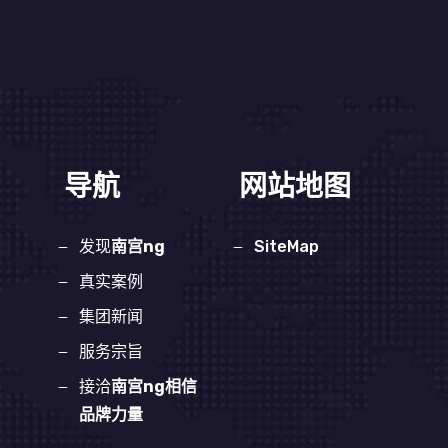
导航
网站地图
发现
南宫ng
SiteMap
真实案例
集团新闻
服务宗旨
接洽
南宫ng相信
品牌力量