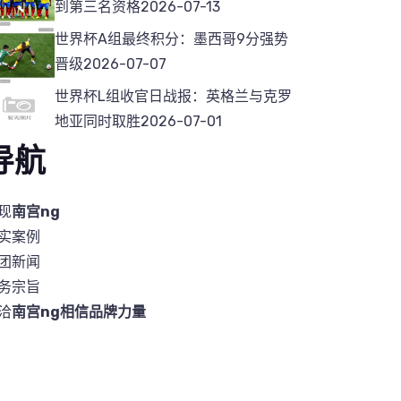
到第三名资格
2026-07-13
世界杯A组最终积分：墨西哥9分强势
晋级
2026-07-07
世界杯L组收官日战报：英格兰与克罗
地亚同时取胜
2026-07-01
导航
现
南宫ng
实案例
团新闻
务宗旨
洽
南宫ng相信品牌力量