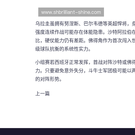
乌拉圭虽拥有努涅斯、巴尔韦德等英超悍将，
强度连续作战可能存在体能隐患。沙特阿拉伯
比，硬仗能力仍有差距。佛得角作为首次闯入世
级球队抗衡的系统性实力。
小组赛若西班牙正常发挥，首战对阵沙特或佛
力。只要避免意外失分，斗牛士军团极可能以
的对阵形势。
上一篇