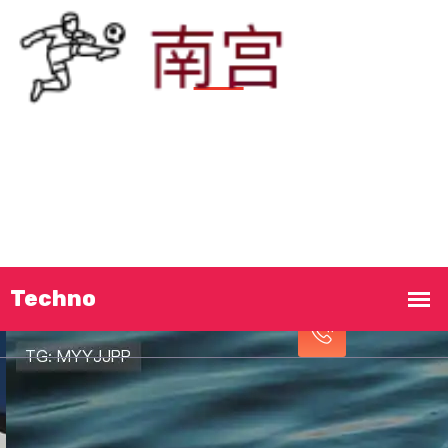
首页
发现
南宫ng
真实案例
集团新闻
立即致电!
服务宗旨
接洽
南宫ng相信品牌力量
13806835086