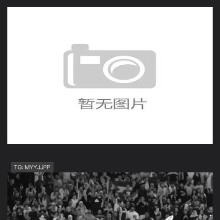
美国D组收官回顾：轮换阵
容末轮遭土耳其绝杀