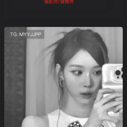
摄影师/摄像师