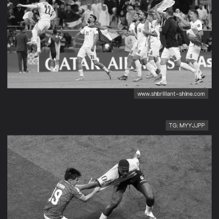
世界杯J组末轮回顾：奥地
利3-3战平阿尔及利亚
世界杯A组最终积分：墨西
哥9分强势晋级